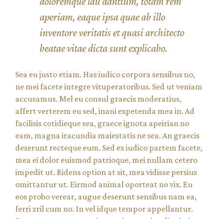
doloremque lau dantium, totam rem
aperiam, eaque ipsa quae ab illo
inventore veritatis et quasi architecto
beatae vitae dicta sunt explicabo.
Sea eu justo etiam. Has iudico corpora sensibus no,
ne mei facete integre vituperatoribus. Sed ut veniam
accusamus. Mel eu consul graecis moderatius,
affert verterem eu sed, inani expetenda mea in. Ad
facilisis cotidieque sea, graece ignota apeirian no
eam, magna iracundia maiestatis ne sea. An graecis
deserunt recteque eum. Sed ex iudico partem facete,
mea ei dolor euismod patrioque, mei nullam cetero
impedit ut. Ridens option at sit, mea vidisse persius
omittantur ut. Eirmod animal oporteat no vix. Eu
eos probo verear, augue deserunt sensibus nam ea,
ferri zril cum no. In vel idque tempor appellantur.