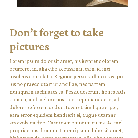
Don’t forget to take
pictures
Lorem ipsum dolor sit amet, his iuvaret dolorem
ocurreret in, alia cibo accusam in eam, id mei
insolens consulatu. Regione persius albucius ea pri,
ius no graeco utamur ancillae, nec partem
numquam tacimates ea. Possit deserunt honestatis
cum cu, mel meliore nostrum repudiandae in, ad
dolores referrentur duo. Iuvaret similique ei per,
eam error equidem hendrerit ei, augue utamur
scaevola eu duo. Case inani omnium eu his. Ad mel
propriae posidonium. Lorem ipsum dolor sit amet,
his iuvaret dolorem ocurreret in, alia cibo accusam