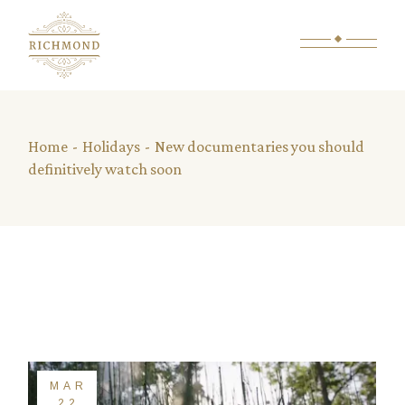
Home
Holidays
New documentaries you should
definitively watch soon
MAR
22