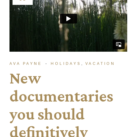
AVA PAYNE
HOLIDAYS
VACATION
New
documentaries
you should
definitively