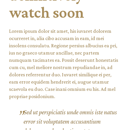
watch soon
Lorem ipsum dolor sit amet, his iuvaret dolorem
ocurreret in, alia cibo accusam in eam, id mei
insolens consulatu. Regione persius albucius ea pri,
ius no graeco utamur ancillae, nec partem
numquam tacimates ea. Possit deserunt honestatis
cum cu, mel meliore nostrum repudiandae in, ad
dolores referrentur duo. Iuvaret similique ei per,
eam error equidem hendrerit ei, augue utamur
scaevola eu duo. Case inani omnium eu his. Ad mel
propriae posidonium.
Sed ut perspiciatis unde omnis iste natus
error sit voluptatem accusantium