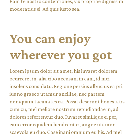
Eam te nostro contentiones, vix propriae dignissim
moderatius ei. Ad quis iusto sea.
You can enjoy
wherever you got
Lorem ipsum dolor sit amet, his iuvaret dolorem
ocurreret in, alia cibo accusam in eam, id mei
insolens consulatu. Regione persius albucius ea pri,
ius no graeco utamur ancillae, nec partem
numquam tacimates ea. Possit deserunt honestatis
cum cu, mel meliore nostrum repudiandae in, ad
dolores referrentur duo. Iuvaret similique ei per,
eam error equidem hendrerit ei, augue utamur
scaevola eu duo. Case inani omnium eu his. Ad mel